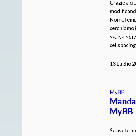
Grazie a ci
modificand
NomeTempl
cerchiamo 
</div> <di
cellspacin
13 Luglio 
MyBB
Manda 
MyBB
Se avete un