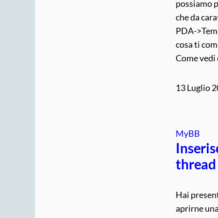
possiamo pe
che da cara
PDA->Temi
cosa ti com
Come vedi 
13 Luglio 
MyBB
Inseris
thread
Hai present
aprirne una