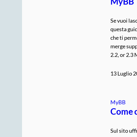
MyBB
Se vuoi las
questa guid
che ti perme
merge supp
2.2, or 2.
13 Luglio 
MyBB
Come c
Sul sito uf