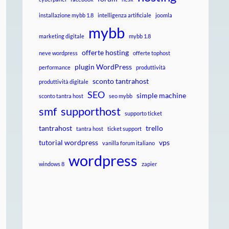
installazione mybb 1.8
intelligenza artificiale
joomla
mybb
marketing digitale
mybb 1.8
offerte hosting
neve wordpress
offerte tophost
plugin WordPress
performance
produttività
sconto tantrahost
produttività digitale
SEO
simple machine
sconto tantra host
seo mybb
smf
supporthost
supporto ticket
tantrahost
trello
tantra host
ticket support
tutorial wordpress
vps
vanilla forum italiano
wordpress
windows 8
zapier