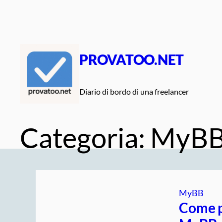
Vai
al
contenuto
PROVATOO.NET
Diario di bordo di una freelancer
Categoria:
MyB
MyBB
Come p