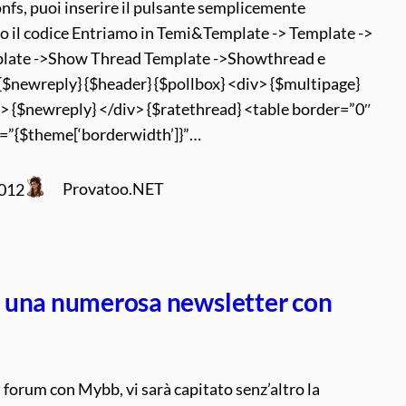
onfs, puoi inserire il pulsante semplicemente
o il codice Entriamo in Temi&Template -> Template ->
ate ->Show Thread Template ->Showthread e
{$newreply} {$header} {$pollbox} <div> {$multipage}
v> {$newreply} </div> {$ratethread} <table border=”0″
g=”{$theme[‘borderwidth’]}”…
Provatoo.NET
2012
una numerosa newsletter con
 forum con Mybb, vi sarà capitato senz’altro la