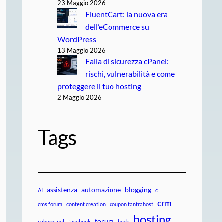
23 Maggio 2026
FluentCart: la nuova era
dell’eCommerce su
WordPress
13 Maggio 2026
Falla di sicurezza cPanel:
rischi, vulnerabilità e come
proteggere il tuo hosting
2 Maggio 2026
Tags
assistenza
automazione
blogging
AI
c
crm
cms forum
content creation
coupon tantrahost
hosting
forum
cyberpanel
facebook
hesk