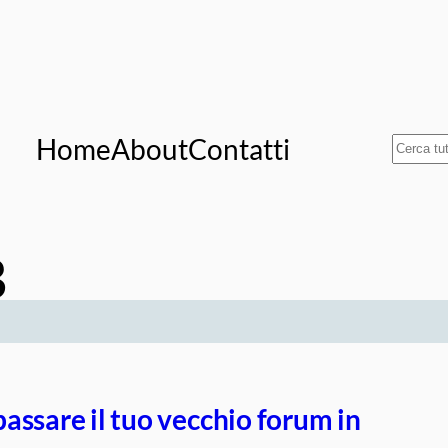
Home
About
Contatti
Cerca
B
assare il tuo vecchio forum in