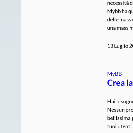
necessità d
Mybb ha que
delle mass 
una mass ma
13 Luglio 
MyBB
Crea l
Hai bisogn
Nessun pro
bellissima 
tuoi utenti