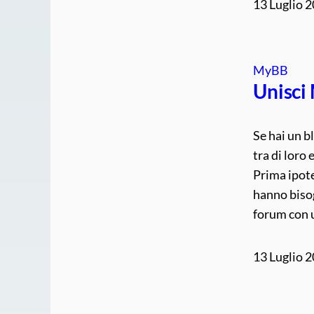
13 Luglio 
MyBB
Unisci
Se hai un b
tra di loro
Prima ipote
hanno biso
forum con
13 Luglio 