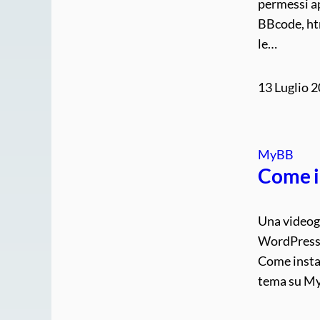
permessi a
BBcode, htm
le…
13 Luglio 
MyBB
Come i
Una videog
WordPress 
Come insta
tema su M