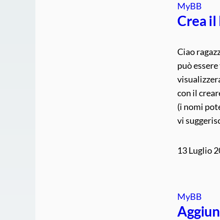
MyBB
Crea il
Ciao ragazz
può essere 
visualizze
con il crea
(i nomi pot
vi suggeri
13 Luglio 
MyBB
Aggiun