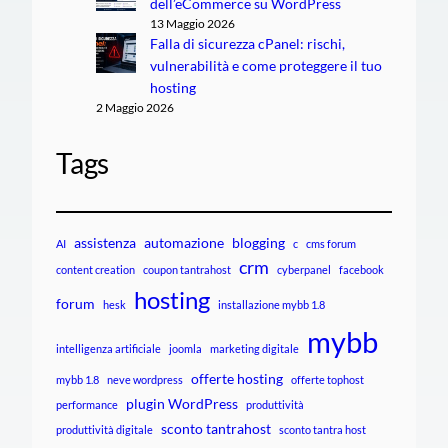
dell’eCommerce su WordPress
13 Maggio 2026
Falla di sicurezza cPanel: rischi,
vulnerabilità e come proteggere il tuo
hosting
2 Maggio 2026
Tags
assistenza
automazione
blogging
AI
c
cms forum
crm
content creation
coupon tantrahost
cyberpanel
facebook
hosting
forum
hesk
installazione mybb 1.8
mybb
intelligenza artificiale
joomla
marketing digitale
offerte hosting
mybb 1.8
neve wordpress
offerte tophost
plugin WordPress
performance
produttività
sconto tantrahost
produttività digitale
sconto tantra host