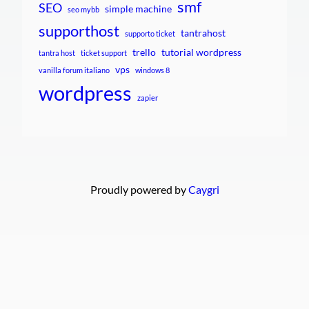
smf
SEO
simple machine
seo mybb
supporthost
tantrahost
supporto ticket
trello
tutorial wordpress
tantra host
ticket support
vps
vanilla forum italiano
windows 8
wordpress
zapier
Proudly powered by
Caygri