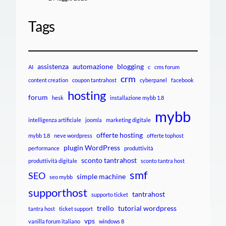
Tags
assistenza
automazione
blogging
AI
c
cms forum
crm
content creation
coupon tantrahost
cyberpanel
facebook
hosting
forum
hesk
installazione mybb 1.8
mybb
intelligenza artificiale
joomla
marketing digitale
offerte hosting
mybb 1.8
neve wordpress
offerte tophost
plugin WordPress
performance
produttività
sconto tantrahost
produttività digitale
sconto tantra host
smf
SEO
simple machine
seo mybb
supporthost
tantrahost
supporto ticket
trello
tutorial wordpress
tantra host
ticket support
vps
vanilla forum italiano
windows 8