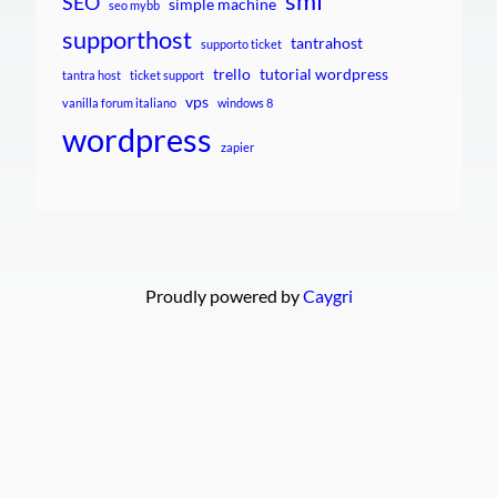
smf
SEO
simple machine
seo mybb
supporthost
tantrahost
supporto ticket
trello
tutorial wordpress
tantra host
ticket support
vps
vanilla forum italiano
windows 8
wordpress
zapier
Proudly powered by
Caygri