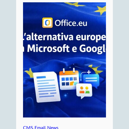
CMS
, 
Email
, 
News