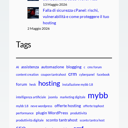
13 Maggio 2026
Falla di sicurezza cPanel: rischi,
vulnerabilità e come proteggere il tuo
hosting
2 Maggio 2026
Tags
assistenza
automazione
blogging
AI
c
cms forum
crm
content creation
coupon tantrahost
cyberpanel
facebook
hosting
forum
hesk
installazione mybb 1.8
mybb
intelligenza artificiale
joomla
marketing digitale
offerte hosting
mybb 1.8
neve wordpress
offerte tophost
plugin WordPress
performance
produttività
sconto tantrahost
produttività digitale
sconto tantra host