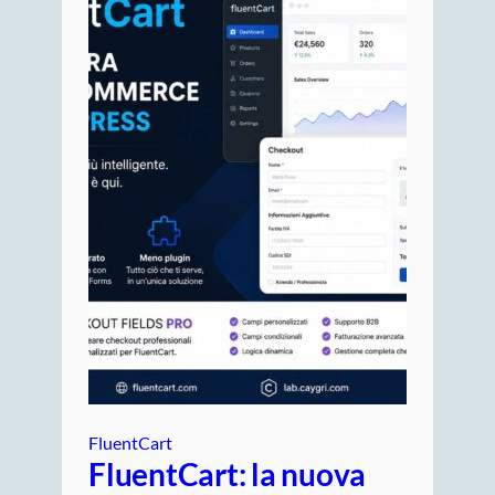
FluentCart
FluentCart: la nuova