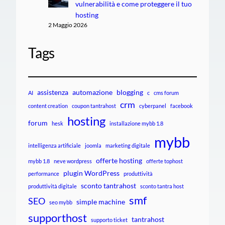
vulnerabilità e come proteggere il tuo
hosting
2 Maggio 2026
Tags
assistenza
automazione
blogging
AI
c
cms forum
crm
content creation
coupon tantrahost
cyberpanel
facebook
hosting
forum
hesk
installazione mybb 1.8
mybb
intelligenza artificiale
joomla
marketing digitale
offerte hosting
mybb 1.8
neve wordpress
offerte tophost
plugin WordPress
performance
produttività
sconto tantrahost
produttività digitale
sconto tantra host
smf
SEO
simple machine
seo mybb
supporthost
tantrahost
supporto ticket