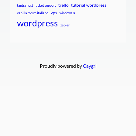
trello
tutorial wordpress
tantra host
ticket support
vps
vanilla forum italiano
windows 8
wordpress
zapier
Proudly powered by
Caygri