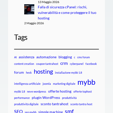
13 Maggio 2026
Falla di sicurezza cPanel: rischi,
vulnerabilità e come proteggere il tuo
hosting
2 Maggio 2026
Tags
assistenza
automazione
blogging
AI
c
cms forum
crm
content creation
coupon tantrahost
cyberpanel
facebook
hosting
forum
hesk
installazione mybb 1.8
mybb
intelligenza artificiale
joomla
marketing digitale
offerte hosting
mybb 1.8
neve wordpress
offerte tophost
plugin WordPress
performance
produttività
sconto tantrahost
produttività digitale
sconto tantra host
smf
SEO
simple machine
seo mybb