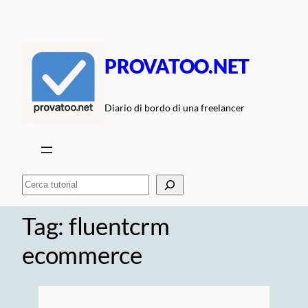
Vai
al
contenuto
PROVATOO.NET
Diario di bordo di una freelancer
Cerca
Tag:
fluentcrm
ecommerce