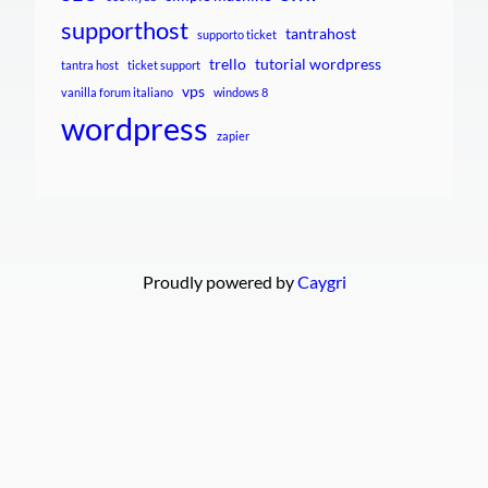
supporthost
tantrahost
supporto ticket
trello
tutorial wordpress
tantra host
ticket support
vps
vanilla forum italiano
windows 8
wordpress
zapier
Proudly powered by
Caygri