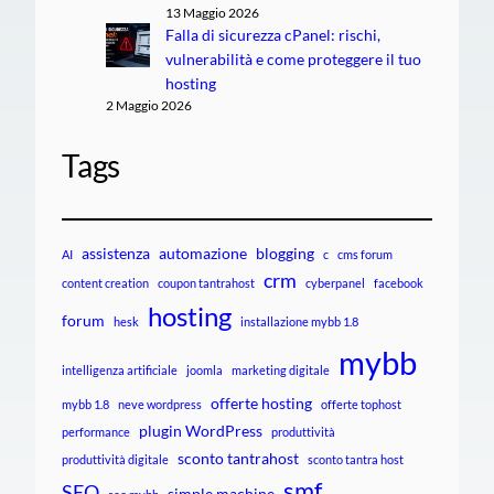
13 Maggio 2026
Falla di sicurezza cPanel: rischi,
vulnerabilità e come proteggere il tuo
hosting
2 Maggio 2026
Tags
assistenza
automazione
blogging
AI
c
cms forum
crm
content creation
coupon tantrahost
cyberpanel
facebook
hosting
forum
hesk
installazione mybb 1.8
mybb
intelligenza artificiale
joomla
marketing digitale
offerte hosting
mybb 1.8
neve wordpress
offerte tophost
plugin WordPress
performance
produttività
sconto tantrahost
produttività digitale
sconto tantra host
smf
SEO
simple machine