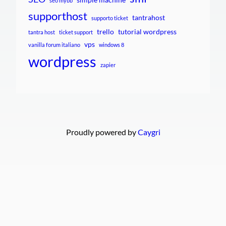
seo mybb
supporthost
tantrahost
supporto ticket
trello
tutorial wordpress
tantra host
ticket support
vps
vanilla forum italiano
windows 8
wordpress
zapier
Proudly powered by
Caygri