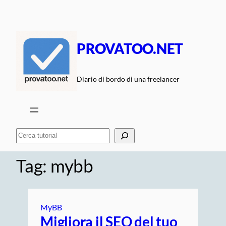
Vai
al
contenuto
PROVATOO.NET
Diario di bordo di una freelancer
Cerca
Tag:
mybb
MyBB
Migliora il SEO del tuo