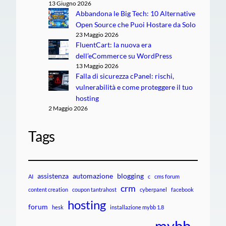
13 Giugno 2026
Abbandona le Big Tech: 10 Alternative
Open Source che Puoi Hostare da Solo
23 Maggio 2026
FluentCart: la nuova era
dell’eCommerce su WordPress
13 Maggio 2026
Falla di sicurezza cPanel: rischi,
vulnerabilità e come proteggere il tuo
hosting
2 Maggio 2026
Tags
assistenza
automazione
blogging
AI
c
cms forum
crm
content creation
coupon tantrahost
cyberpanel
facebook
hosting
forum
hesk
installazione mybb 1.8
mybb