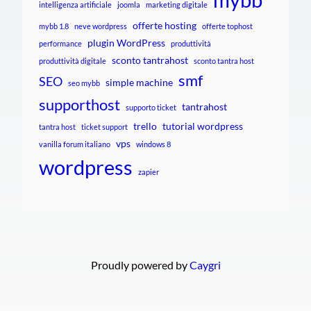
intelligenza artificiale
joomla
marketing digitale
offerte hosting
mybb 1.8
neve wordpress
offerte tophost
plugin WordPress
performance
produttività
sconto tantrahost
produttività digitale
sconto tantra host
smf
SEO
simple machine
seo mybb
supporthost
tantrahost
supporto ticket
trello
tutorial wordpress
tantra host
ticket support
vps
vanilla forum italiano
windows 8
wordpress
zapier
Proudly powered by
Caygri