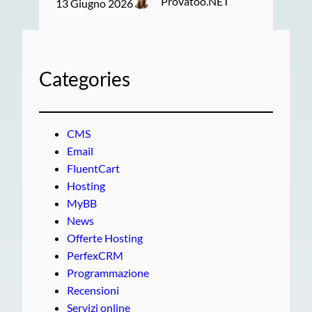
Provatoo.NET
13 Giugno 2026
Categories
CMS
Email
FluentCart
Hosting
MyBB
News
Offerte Hosting
PerfexCRM
Programmazione
Recensioni
Servizi online